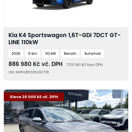
Kia K4 Sportswagon 1,6T-GDi 7DCT GT-
LINE 110kW
2026
5 km
110 kW
Benzín
Automat
886 980 Kč vč. DPH
733 041 Kč bez DPH
VIN: 3KPFU81C5TE292778
-3 %
Sleva 20 000 Kč vč. DPH