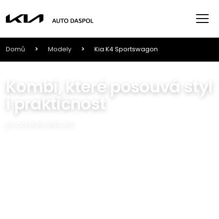
Domů
>
Modely
>
Kia K4 Sportswagon
Kombi, které posouvá styl
i praktičnost
již od 509 980 Kč