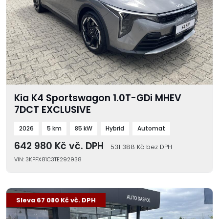
Kia K4 Sportswagon 1.0T-GDi MHEV
7DCT EXCLUSIVE
2026
5 km
85 kW
Hybrid
Automat
642 980 Kč vč. DPH
531 388 Kč bez DPH
VIN: 3KPFX81C3TE292938
-9 %
Sleva 67 080 Kč vč. DPH