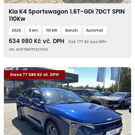
Kia K4 Sportswagon 1.6T-GDi 7DCT SPIN
110Kw
2026
5 km
110 kW
Benzín
Automat
634 980 Kč vč. DPH
524 777 Kč bez DPH
VIN: 3KPFT81B7TE327933
-11 %
Sleva 77 080 Kč vč. DPH