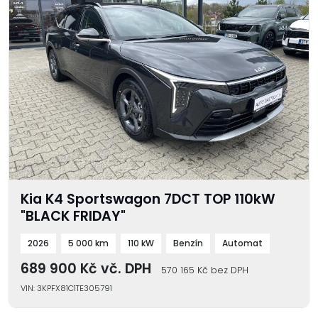
Kia K4 Sportswagon 7DCT TOP 110kW
"BLACK FRIDAY"
2026
5 000 km
110 kW
Benzín
Automat
689 900 Kč vč. DPH
570 165 Kč bez DPH
VIN: 3KPFX81C1TE305791