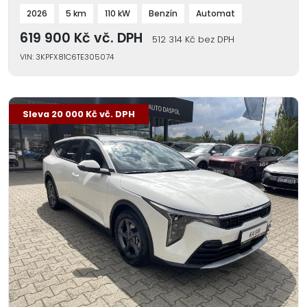
2026
5 km
110 kW
Benzín
Automat
619 900 Kč vč. DPH
512 314 Kč bez DPH
VIN: 3KPFX81C6TE305074
-3 %
Sleva 20 000 Kč vč. DPH