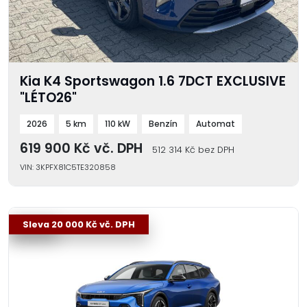
Kia K4 Sportswagon 1.6 7DCT EXCLUSIVE
"LÉTO26"
2026
5 km
110 kW
Benzín
Automat
619 900 Kč vč. DPH
512 314 Kč bez DPH
VIN: 3KPFX81C5TE320858
-2 %
Sleva 20 000 Kč vč. DPH