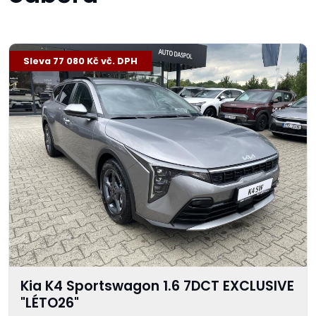
-11 %
Sleva 77 080 Kč vč. DPH
Kia K4 Sportswagon 1.6 7DCT EXCLUSIVE
"LÉTO26"