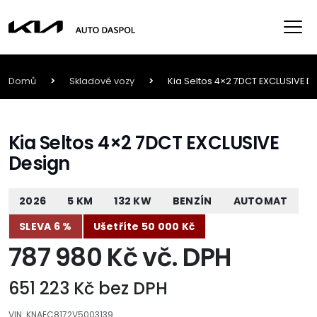
Domů
>
Skladové vozy
>
Kia Seltos 4×2 7DCT EXCLUSIVE D
Kia Seltos 4×2 7DCT EXCLUSIVE
Design
2026
5 KM
132 KW
BENZÍN
AUTOMAT
SLEVA 6 %
Ušetříte 50 000 Kč
787 980 Kč vč. DPH
651 223 Kč bez DPH
VIN: KNAEC8172V5003139