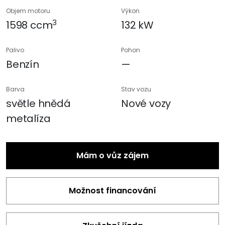
Objem motoru
Výkon
3
1598 ccm
132 kW
Palivo
Pohon
Benzín
—
Barva
Stav vozu
světle hnědá
Nové vozy
metalíza
Mám o vůz zájem
Možnost financování