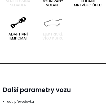
VENTILOVANÁ
VYHŘÍVANÝ
HLÍDÁNÍ
SEDADLA
VOLANT
MRTVÉHO ÚHLU
ADAPTIVNÍ
ELEKTRICKÉ
TEMPOMAT
VÍKO KUFRU
Další parametry vozu
aut. převodovka