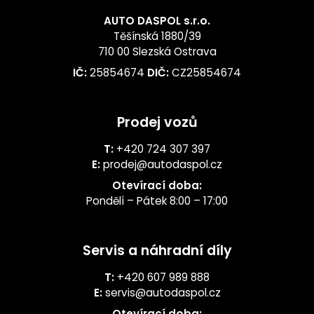
AUTO DASPOL s.r.o.
Těšínská 1880/39
710 00 Slezská Ostrava
IČ:
25854674
DIČ:
CZ25854674
Prodej vozů
T:
+420 724 307 397
E:
prodej@autodaspol.cz
Otevírací doba:
Pondělí – Pátek 8:00 – 17:00
Servis a náhradní díly
T:
+420 607 989 888
E:
servis@autodaspol.cz
Otevírací doba: