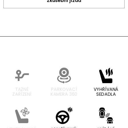
Zkušební jízda
TAŽNÉ
PARKOVACÍ
VYHŘÍVANÁ
ZAŘÍZENÍ
KAMERA 360
SEDADLA