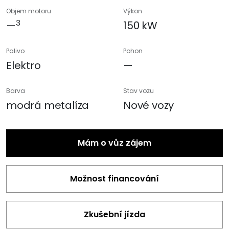
Objem motoru
Výkon
3
—
150 kW
Palivo
Pohon
Elektro
—
Barva
Stav vozu
modrá metalíza
Nové vozy
Mám o vůz zájem
Možnost financování
Zkušební jízda