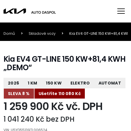
Domů
>
Skladové vozy
>
Kia EV4 GT-LINE 150 KW+81,4 KWH
Kia EV4 GT-LINE 150 KW+81,4 KWH
„DEMO“
2026
1 KM
150 KW
ELEKTRO
AUTOMAT
SLEVA 8 %
Ušetříte 110 080 Kč
1 259 900 Kč vč. DPH
1 041 240 Kč bez DPH
VIN: U5YD55139TL006524