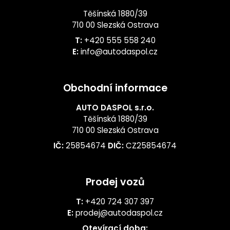
Těšínská 1880/39
710 00 Slezská Ostrava
T:
+420 555 558 240
E:
info@autodaspol.cz
Obchodní informace
AUTO DASPOL s.r.o.
Těšínská 1880/39
710 00 Slezská Ostrava
IČ:
25854674
DIČ:
CZ25854674
Prodej vozů
T:
+420 724 307 397
E:
prodej@autodaspol.cz
Otevírací doba: