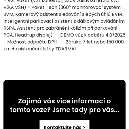
+ V2L Paket (V2L konektor, 230V zásuvka na 3,6 kW,
V2G, V2H) + Paket Tech (360° monitorovací systém
SVM, Kamerový asistent sledování slepých úhlů BVM,
Inteligentni parkovací asistent s dálkovým ovládáním
RSPA, Asistent pro zabránění kolizím při parkování
PCA, Head-up displej)__DEMO vůz k odběru 4Q/2026
_Možnost odpočtu DPH__ Záruka 7 let nebo 150 000
km + asistenční služby ZDARMA!
Zajímá vás více informací o
tomto voze? Jsme tady pro vás...
Kontaktujte nás >