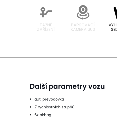
TAŽNÉ
PARKOVACÍ
VYH
ZAŘÍZENÍ
KAMERA 360
SE
Další parametry vozu
aut. převodovka
7 rychlostních stupňů
6x airbag