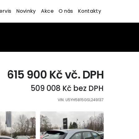
ervis
Novinky
Akce
O nás
Kontakty
615 900 Kč vč. DPH
509 008 Kč bez DPH
VIN: U5YH5815GSL249137