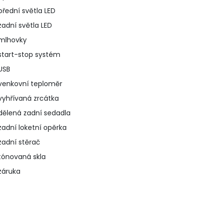
přední světla LED
zadní světla LED
mlhovky
start-stop systém
USB
venkovní teploměr
vyhřívaná zrcátka
dělená zadní sedadla
zadní loketní opěrka
zadní stěrač
tónovaná skla
záruka