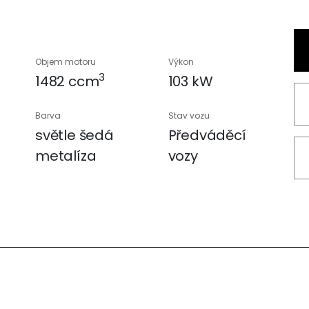
Objem motoru
Výkon
3
1482 ccm
103 kW
Barva
Stav vozu
světle šedá
Předváděcí
metalíza
vozy