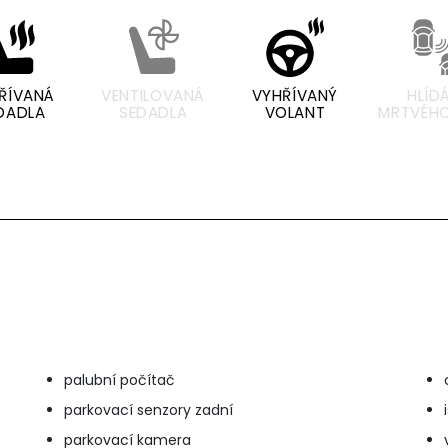
ŘÍVANÁ
VENTILOVANÁ
VYHŘÍVANÝ
HLÍD
DADLA
SEDADLA
VOLANT
MRTVÉHO
palubní počítač
parkovací senzory zadní
parkovací kamera