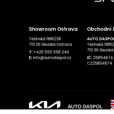
Showroom Ostrava
Obchodní 
Těšínská 1880/39
AUTO DASPOL 
710 00 Slezská Ostrava
Těšínská 1880
710 00 Slezsk
T:
+420 555 558 240
E:
info@autodaspol.cz
IČ:
25854674
CZ25854674