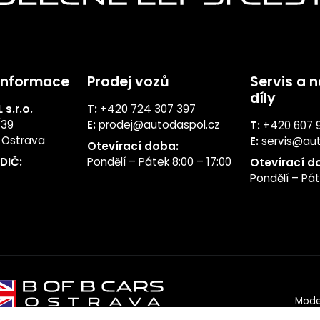
informace
Prodej vozů
Servis a 
díly
s.r.o.
T:
+420 724 307 397
/39
E:
prodej@autodaspol.cz
T:
+420 607 
á Ostrava
E:
servis@au
Otevírací doba:
DIČ:
Pondělí – Pátek 8:00 – 17:00
Otevírací d
Pondělí – Pát
Mode