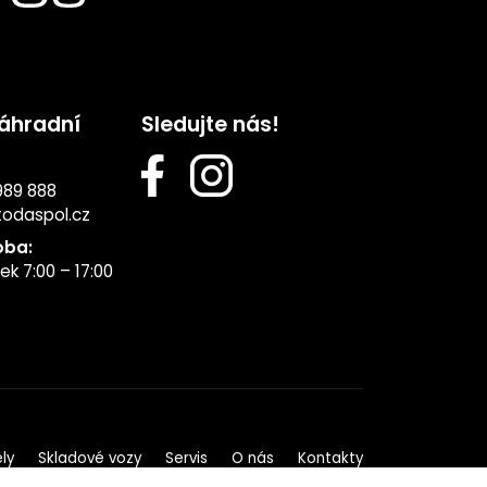
náhradní
Sledujte nás!
989 888
todaspol.cz
oba:
ek 7:00 – 17:00
ly
Skladové vozy
Servis
O nás
Kontakty