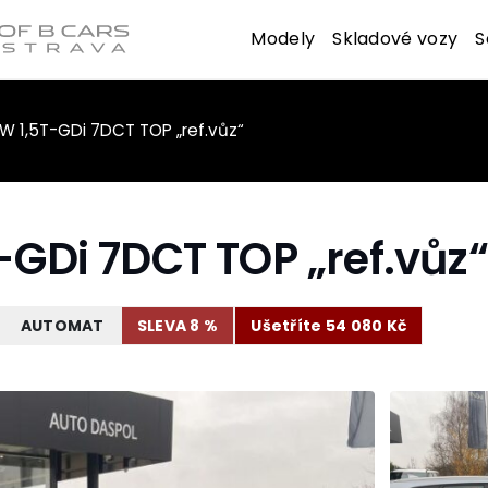
Modely
Skladové vozy
S
W 1,5T-GDi 7DCT TOP „ref.vůz“
-GDi 7DCT TOP „ref.vůz“
AUTOMAT
SLEVA 8 %
Ušetříte 54 080 Kč