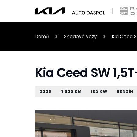
Domů
>
Skladové vozy
>
Kia Ceed S
Kia Ceed SW 1,5T
2025
4 500 KM
103 KW
BENZÍN